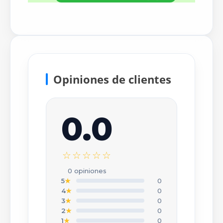
Opiniones de clientes
0.0
×
Escribir tu opinión
☆☆☆☆☆
CALIFICACIÓN *
0 opiniones
★
★
★
★
★
5
★
0
4
★
0
3
★
0
TU NOMBRE O APODO *
2
★
0
1
★
0