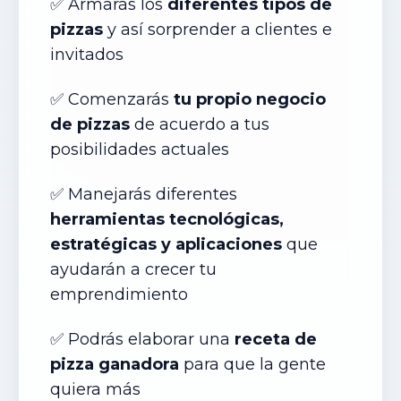
✅ Armar
ás
los
diferentes tipos de
pizzas
y así sorprender a clientes e
invitados
✅ Comenzar
ás
tu propio negocio
de pizzas
de acuerdo a tus
posibilidades actuales
✅ Manejar
ás
diferentes
herramientas tecnológicas,
estratégicas y aplicaciones
que
ayudarán a crecer tu
emprendimiento
✅ Podr
ás
elaborar una
receta de
pizza ganadora
para que la gente
quiera más