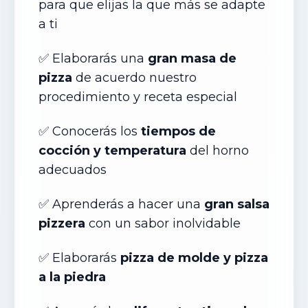
para que elijas la que más se adapte
a ti
✅ Elaborar
ás
una
gran masa de
pizza
de acuerdo nuestro
procedimiento y receta especial
✅ Conocer
ás
los
tiempos de
cocción y temperatura
del horno
adecuados
✅ Aprender
ás
a hacer una
gran salsa
pizzera
con un sabor inolvidable
✅ Elaborar
ás
pizza de molde y pizza
a la piedra