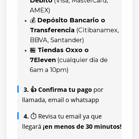
Débito
(Visa, MasterCard,
AMEX)
💰
Depósito Bancario o
Transferencia
(Citibanamex,
BBVA, Santander)
🏪
Tiendas Oxxo o
7Eleven
(cualquier día de
6am a 10pm)
3. 👍 Confirma tu pago
por
llamada, email o whatsapp
4.
⏱ Revisa tu email ya que
llegará
¡en menos de 30 minutos!