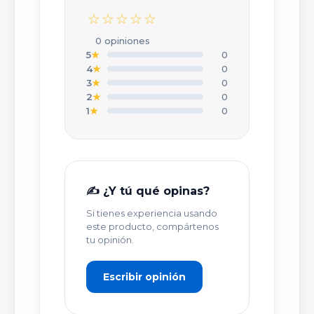
☆☆☆☆☆
CALIFICACIÓN *
0 opiniones
★
★
★
★
★
5
★
0
4
★
0
3
★
0
TU NOMBRE O APODO *
2
★
0
1
★
0
TÍTULO DE TU OPINIÓN *
✍️ ¿Y tú qué opinas?
Si tienes experiencia usando
TU OPINIÓN DETALLADA *
este producto, compártenos
tu opinión.
Escribir opinión