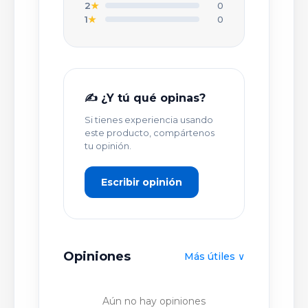
TU NOMBRE O APODO *
2
★
0
1
★
0
TÍTULO DE TU OPINIÓN *
✍️ ¿Y tú qué opinas?
Si tienes experiencia usando
TU OPINIÓN DETALLADA *
este producto, compártenos
tu opinión.
Escribir opinión
Opiniones
Más útiles ∨
PUBLICAR OPINIÓN
Aún no hay opiniones