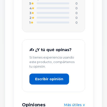
★
★
★
★
★
5
★
0
4
★
0
3
★
0
TU NOMBRE O APODO *
2
★
0
1
★
0
TÍTULO DE TU OPINIÓN *
✍️ ¿Y tú qué opinas?
Si tienes experiencia usando
TU OPINIÓN DETALLADA *
este producto, compártenos
tu opinión.
Escribir opinión
Opiniones
Más útiles ∨