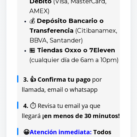
Débito
(Visa, MasterCard,
AMEX)
💰
Depósito Bancario o
Transferencia
(Citibanamex,
BBVA, Santander)
🏪
Tiendas Oxxo o 7Eleven
(cualquier día de 6am a 10pm)
3. 👍 Confirma tu pago
por
llamada, email o whatsapp
4.
⏱ Revisa tu email ya que
llegará
¡en menos de 30 minutos!
😀
Atención inmediata:
Todos