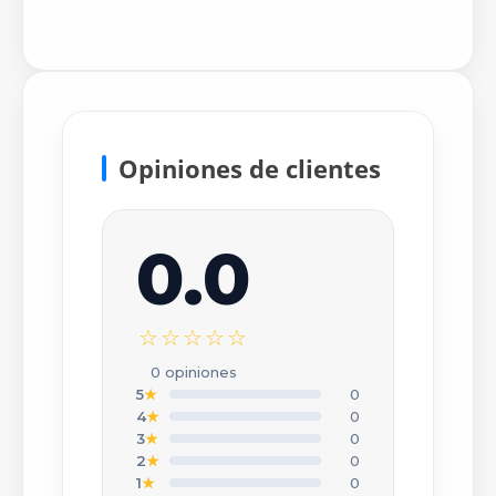
Opiniones de clientes
0.0
×
Escribir tu opinión
☆☆☆☆☆
CALIFICACIÓN *
0 opiniones
★
★
★
★
★
5
★
0
4
★
0
3
★
0
TU NOMBRE O APODO *
2
★
0
1
★
0