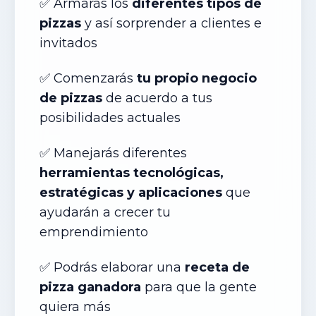
✅ Armar
ás
los
diferentes tipos de
pizzas
y así sorprender a clientes e
invitados
✅ Comenzar
ás
tu propio negocio
de pizzas
de acuerdo a tus
posibilidades actuales
✅ Manejar
ás
diferentes
herramientas tecnológicas,
estratégicas y aplicaciones
que
ayudarán a crecer tu
emprendimiento
✅ Podr
ás
elaborar una
receta de
pizza ganadora
para que la gente
quiera más