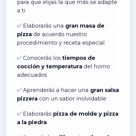
para que elijas la que más se adapte
a ti
✅ Elaborar
ás
una
gran masa de
pizza
de acuerdo nuestro
procedimiento y receta especial
✅ Conocer
ás
los
tiempos de
cocción y temperatura
del horno
adecuados
✅ Aprender
ás
a hacer una
gran salsa
pizzera
con un sabor inolvidable
✅ Elaborar
ás
pizza de molde y pizza
a la piedra