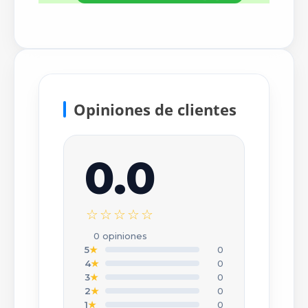
Opiniones de clientes
0.0
×
Escribir tu opinión
☆☆☆☆☆
CALIFICACIÓN *
0 opiniones
★
★
★
★
★
5
★
0
4
★
0
3
★
0
TU NOMBRE O APODO *
2
★
0
1
★
0