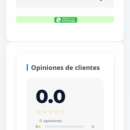
Opiniones de clientes
0.0
×
Escribir tu opinión
☆☆☆☆☆
CALIFICACIÓN *
0 opiniones
★
★
★
★
★
5
★
0