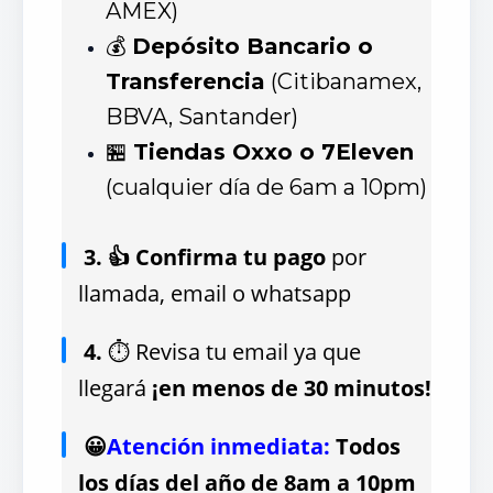
AMEX)
💰
Depósito Bancario o
Transferencia
(Citibanamex,
BBVA, Santander)
🏪
Tiendas Oxxo o 7Eleven
(cualquier día de 6am a 10pm)
3. 👍 Confirma tu pago
por
llamada, email o whatsapp
4.
⏱ Revisa tu email ya que
llegará
¡en menos de 30 minutos!
😀
Atención inmediata:
Todos
los días del año de 8am a 10pm