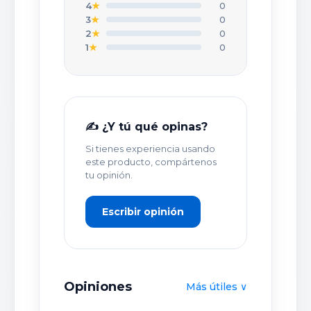
4
★
0
3
★
0
TU NOMBRE O APODO *
2
★
0
1
★
0
TÍTULO DE TU OPINIÓN *
✍️ ¿Y tú qué opinas?
Si tienes experiencia usando
TU OPINIÓN DETALLADA *
este producto, compártenos
tu opinión.
Escribir opinión
Opiniones
Más útiles ∨
PUBLICAR OPINIÓN